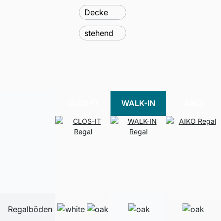
Decke
stehend
CLOS-IT
WALK-IN
AIKO
Regalböden