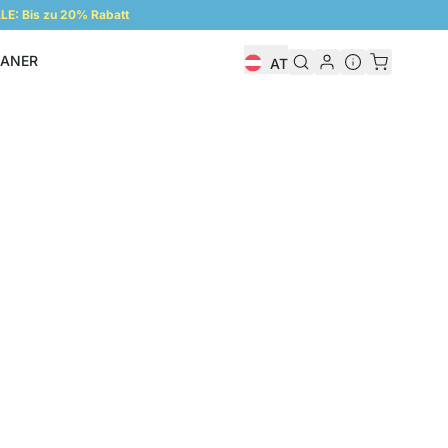
E: Bis zu 20% Rabatt
LANER
AT
Regalplaner