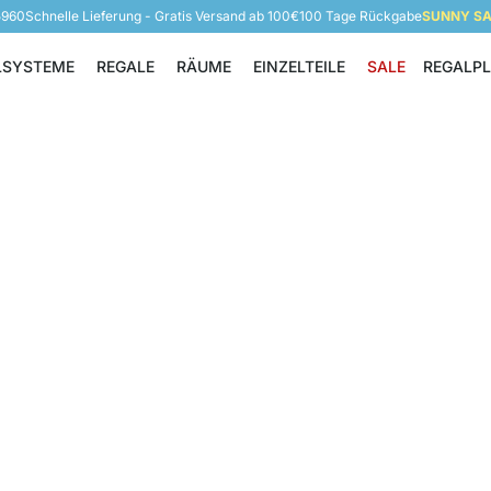
5960
Schnelle Lieferung - Gratis Versand ab 100€
100 Tage Rückgabe
SUNNY SAL
LSYSTEME
REGALE
RÄUME
EINZELTEILE
SALE
REGALP
Regalsysteme
Regale
Räume
Einzelteile