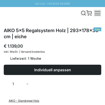
Service: +49 6245 945960
Direkt zum Inhalt
Schnelle Lieferung - Gratis Versand ab 100€
100 Tage Rückgabe
SUNNY SALE: Bis zu 20% Rabatt
AIKO 5x5 Regalsystem Holz | 293x178x36
Sale
cm | eiche
€ 1.139,00
inkl. MwSt. | Versand kostenlos
Lieferzeit: 1 Woche
Individuell anpassen
Menge
In den Warenkorb
AIKO - Standregal Holz