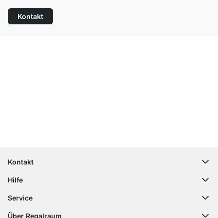
Kontakt
Top Kundenservice
Kostenloser Versand
100 Tage Rückgaberecht
Kontakt
contact@regalraum.com
Hilfe
+49 6245 945960
(Mo.‑Fr. 8 ‑ 17 Uhr)
Häufige Fragen
Service
Kontaktformular
Montageanleitungen
Regalplaner
Über Regalraum