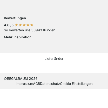
Zahlung mit Visa
Zahlung mit Mastercard
Zahlung mit Paypal
Zahlung mit EPS
Zahlung mit Sofort Kasse
Zahlung mit Vorkasse
Bewertungen
4.8
/5
So bewerten uns 33943 Kunden
Mehr Inspiration
Social media Instagram
Social media Facebook
Social media Pinterest
Social media Youtube
Lieferländer
Current country
Lieferland wechseln
Lieferland wechseln
Lieferland wechseln
Lieferland wechseln
Lieferland wechseln
Lieferland wechseln
Lieferland wechseln
Lieferland wechseln
Lieferland wech
©REGALRAUM 2026
Impres­sum
AGB
Daten­schutz
Cookie Einstel­lungen