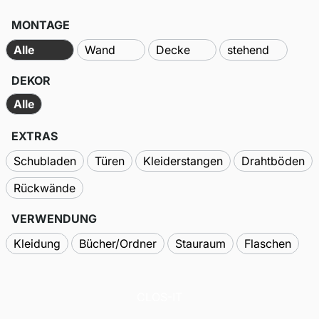
MONTAGE
Alle
Wand
Decke
stehend
DEKOR
Alle
EXTRAS
Schubladen
Türen
Kleiderstangen
Drahtböden
Rückwände
VERWENDUNG
Kleidung
Bücher/Ordner
Stauraum
Flaschen
CLOS-IT