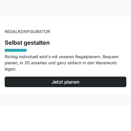
REGALKONFIGURATOR
Selbst gestalten
Richtig individuell wird‘s mit unseren Regalplanern. Bequem
planen, in 3D ansehen und ganz einfach in den Warenkorb
legen.
Jetzt planen