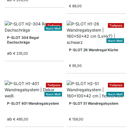
€ 89,00
Tiefpreis
Tiefpreis
Nach Maß
P-SLOT 304 Regal
Nach Maß
Dachschräge
P-SLOT 26 Wandregal Küche
ab
€ 235,00
€ 95,00
Tiefpreis
Tiefpreis
Nach Maß
Nach Maß
P-SLOT 401 Wandregalsystem
P-SLOT 51 Wandregalsystem
ab
€ 485,00
€ 159,00