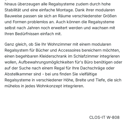
hinaus überzeugen alle Regalsysteme zudem durch hohe
Stabilität und eine einfache Montage. Dank ihrer modularen
Bauweise passen sie sich an Räume verschiedenster Größen
und Formen problemlos an. Auch können die Regalsysteme
selbst nach Jahren noch erweitert werden und wachsen mit
Ihren Bedürfnissen einfach mit.
Ganz gleich, ob Sie Ihr Wohnzimmer mit einem modularen
Regalsystem für Bücher und Accessoires bereichern möchten,
einen begehbaren Kleiderschrank im Schlafzimmer integrieren
wollen, Aufbewahrungsmöglichkeiten für's Büro benötigen oder
auf der Suche nach einem Regal für Ihre Dachschräge oder
Abstellkammer sind - bei uns finden Sie vielfältige
Regalsysteme in verschiedener Höhe, Breite und Tiefe, die sich
mühelos in jedes Wohnkonzept integrieren.
CLOS-IT W-808