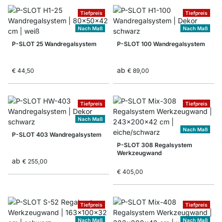
Tiefpreis
Tiefpreis
Nach Maß
Nach Maß
P-SLOT 25 Wandregalsystem
P-SLOT 100 Wandregalsystem
ab
€ 44,50
€ 89,00
Tiefpreis
Tiefpreis
Nach Maß
Nach Maß
P-SLOT 403 Wandregalsystem
P-SLOT 308 Regalsystem
Werkzeugwand
ab
€ 255,00
€ 405,00
Tiefpreis
Tiefpreis
Nach Maß
Nach Maß