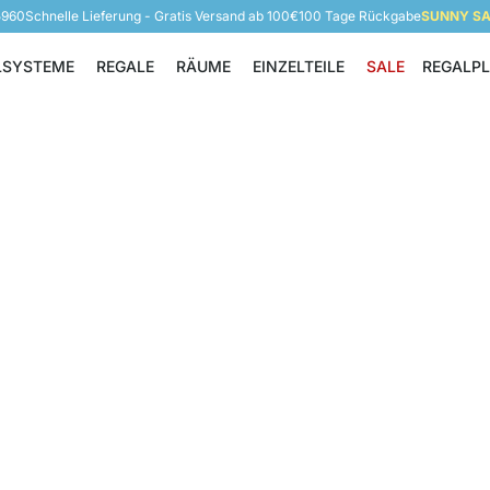
5960
Schnelle Lieferung - Gratis Versand ab 100€
100 Tage Rückgabe
SUNNY SAL
LSYSTEME
REGALE
RÄUME
EINZELTEILE
SALE
REGALP
Regalsysteme
Regale
Räume
Einzelteile