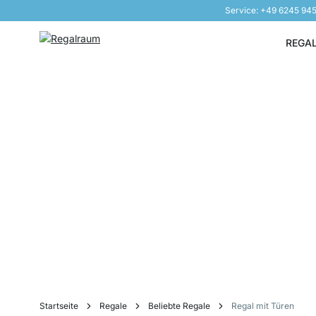
Service: +49 6245 94
Direkt zum Inhalt
REGA
Startseite
Regale
Beliebte Regale
Regal mit Türen