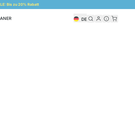
E: Bis zu 20% Rabatt
LANER
DE
Regalplaner