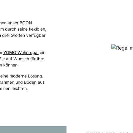
inen unser
BOON
m durch seine flexiblen,
n drei Größen verfügbar
em
YOMO Wohnregal
ein
 Sie auf Wunsch für Ihre
en können.
eine moderne Lösung.
mrahmen
und Böden aus
einen leichten,