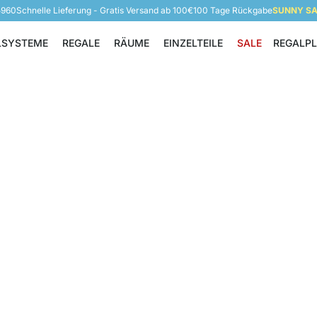
5960
Schnelle Lieferung - Gratis Versand ab 100€
100 Tage Rückgabe
SUNNY SAL
LSYSTEME
REGALE
RÄUME
EINZELTEILE
SALE
REGALP
Regalsysteme
Regale
Räume
Einzelteile