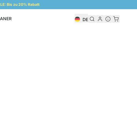
E: Bis zu 20% Rabatt
LANER
DE
Regalplaner