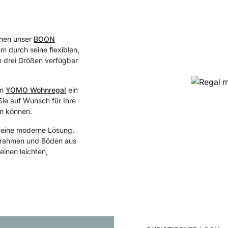
inen unser
BOON
m durch seine flexiblen,
n drei Größen verfügbar
em
YOMO Wohnregal
ein
 Sie auf Wunsch für Ihre
en können.
eine moderne Lösung.
mrahmen
und Böden aus
einen leichten,