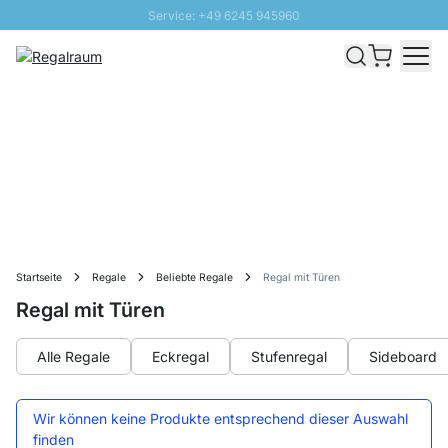
Service: +49 6245 945960
Direkt zum Inhalt
Schnelle Lieferung - Gratis Versand ab 100€
100 Tage Rückgabe
SUNNY SALE: Bis zu 20% Rabatt
Startseite
Regale
Beliebte Regale
Regal mit Türen
Regal mit Türen
Alle Regale
Eckregal
Stufenregal
Sideboard
Wir können keine Produkte entsprechend dieser Auswahl
finden