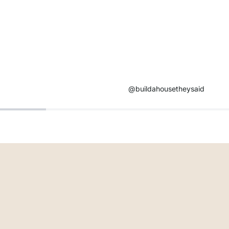
@buildahousetheysaid​