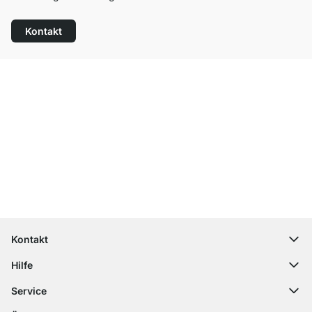
Kontakt
Top Kundenservice
Kostenloser Versand
100 Tage Rückgaberecht
Kontakt
contact@regalraum.com
Hilfe
+49 6245 945960
(Mo.‑Fr. 8 ‑ 17 Uhr)
Häufige Fragen
Service
Kontaktformular
Montageanleitungen
Regalplaner