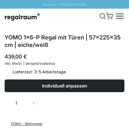
Service: +49 6245 945960
Direkt zum Inhalt
Schnelle Lieferung - Gratis Versand ab 100€
100 Tage Rückgabe
SUNNY SALE: Bis zu 20% Rabatt
YOMO 1x6-P Regal mit Türen | 57x225x35
cm | eiche/weiß
439,00 €
inkl. MwSt. | Versand kostenlos
Lieferzeit: 3-5 Arbeitstage
Individuell anpassen
Menge
In den Warenkorb
YOMO - Wohnregal