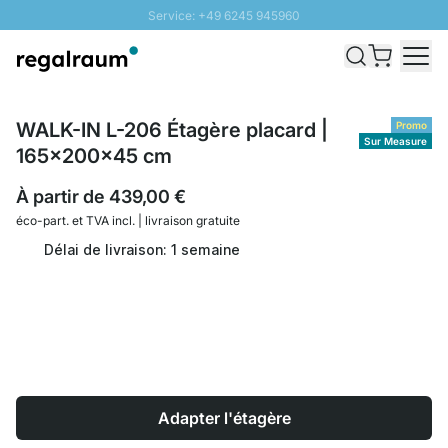
Service: +49 6245 945960
Aller au contenu
Livraison rapide - Livraison gratuite dès 100€
Retour 100 jours
PROMO SOLEIL: Jusqu'à 20% de remise
WALK-IN L-206 Étagère placard |
Promo
Sur Measure
165x200x45 cm
À partir de
439,00 €
éco-part. et
TVA incl. | livraison gratuite
Délai de livraison: 1 semaine
Adapter l'étagère