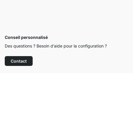
Conseil personnalisé
Des questions ? Besoin d’aide pour la configuration ?
Contact
Service clientèle compétent
Livraison gratuite
Droit de retour de 100 jours