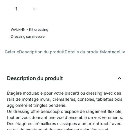
Quantité
Ajouter au panier
WALK-IN - Kit dressing
Dressing sur mesure
Galerie
Description du produit
Détails du produit
Montage
Livra
Description du produit
Étagère modulable pour votre placard ou dressing avec des
rails de montage mural, crémaillères, consoles, tablettes bois
aggloméré et tringles penderie.
Un dressing offre beaucoup d'espace de rangement flexible,
tout en vous donnant une vue d'ensemble de vos vêtements.
Des étagères crémaillères classiques à un prix attractif avec
un rail de montage et des consoles en acier, faciles et