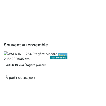
WALK-IN Set de fixatio
3,25 €
Souvent vu ensemble
Promo
Sur Measure
WALK-IN 254 Étagère placard
À partir de
469,00 €
BOON 4x2-P Meuble b