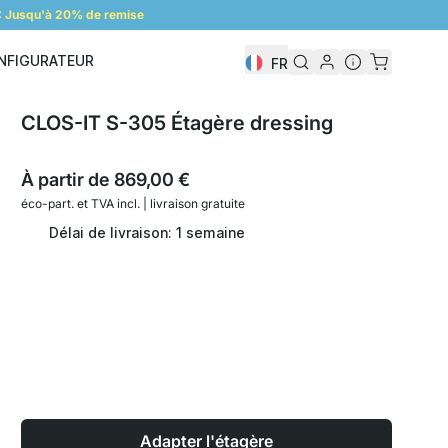
 Jusqu'à 20% de remise
NFIGURATEUR
FR
Configurateur
CLOS-IT S-305 Étagère dressing
À partir de
869,00 €
éco-part. et
TVA incl. | livraison gratuite
Délai de livraison: 1 semaine
Adapter l'étagère