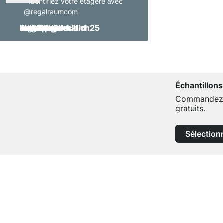
- identifiez votre étagère avec
@regalraumcom
Échantillons
Commandez j
gratuits.
Sélection
Service clientèle compétent