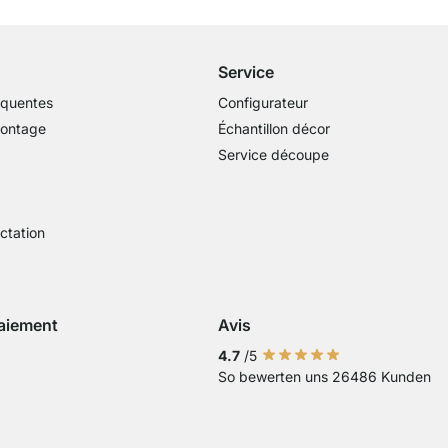
dès 100€ (valeur commande)
Service
équentes
Configurateur
montage
Échantillon décor
Service découpe
actation
aiement
Avis
Visa
ment avec Mastercard
Paiement par carte bancaire
Paiement avec Paypal
Paiement avec Klarna Sofort
4.7
/5
So bewerten uns 26486 Kunden
 virement bancaire