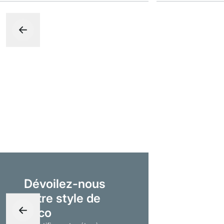
Dévoilez-nous
votre style de
déco