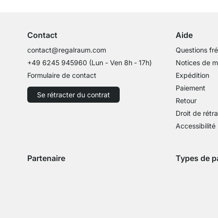
Conseils d'experts
Contact
Aide
contact@regalraum.com
Questions fr
+49 6245 945960
(Lun - Ven 8h ‑ 17h)
Notices de 
Formulaire de contact
Expédition
Paiement
Se rétracter du contrat
Retour
Droit de rétr
Accessibilité
Partenaire
Types de p
Expédition avec GLS
Expédition avec Schenker
Zahlung mit 
Paie
Paiement par