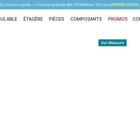
60
Livraison rapide - Livraison gratuite dès 100€
Retour 100 jours
PROMO SOLEIL:
DULABLE
ÉTAGÈRE
PIÈCES
COMPOSANTS
PROMOS
CO
Étagère modulable
Étagère
Pièces
Composants
Sur Measure