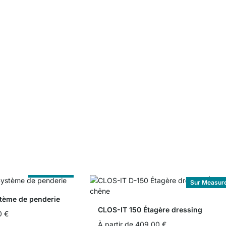
Sur Measure
Sur Measur
tème de penderie
CLOS-IT 150 Étagère dressing
0 €
À partir de
409,00 €