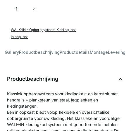
Aantal
In Winkelwagen
WALK-IN - Opbergsysteem Kledingkast
Inloopkast
Gallery
Productbeschrijving
Productdetails
Montage
Levering &
Productbeschrijving
Klassiek opbergsysteem voor kledingkast en kapstok met
hangrails + planksteun van staal, legplanken en
kledingstangen.
Een inloopkast biedt volop flexibele en overzichtelijke
opbergruimte voor uw kleding. Het klassieke en voordelige
WALK-IN kledingkastsysteem met geperforeerde metalen
rails en planksteunen is snel en eenvoudig te monteren: De