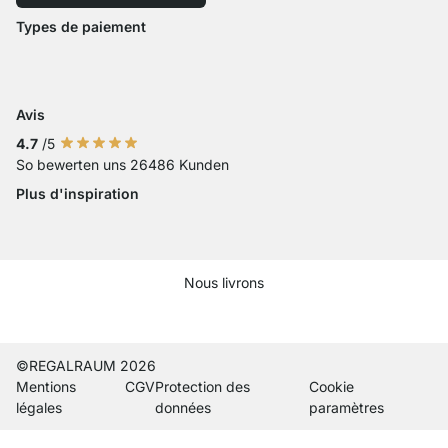
Accessibilité
Types de paiement
Zahlung mit Visa
Paiement avec Mastercard
Paiement par carte bancaire
Paiement avec Paypal
Paiement avec Klarna Sofort
Paiement par virement ba
Avis
4.7
/5
So bewerten uns 26486 Kunden
Plus d'inspiration
Nous livrons
Current country
Changer de pays de livraison
Changer de pays de livraison
Changer de pays de livraison
Changer de pays de livraison
Changer de pays de livraison
Changer de pays de livraiso
Changer de pays de liv
Changer de pays de 
Changer de pays
©REGALRAUM 2026
Mentions
CGV
Protection des
Cookie
légales
données
paramètres