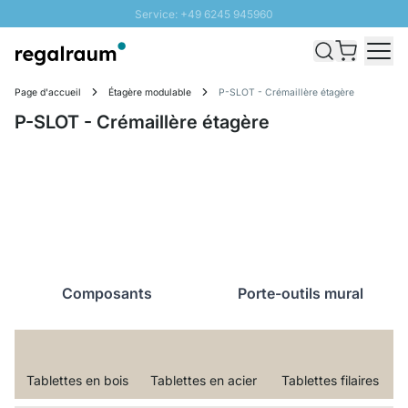
Service: +49 6245 945960
Aller au contenu
Livraison rapide - Livraison gratuite dès 100€
Retour 100 jours
Page d'accueil
Étagère modulable
P-SLOT - Crémaillère étagère
PROMO SOLEIL: Jusqu'à 20% de remise
P-SLOT - Crémaillère étagère
Composants
Porte-outils mural
Tablettes en bois
Tablettes en acier
Tablettes filaires