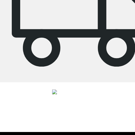
4.7
Nos produits de la catégorie P-SLOT - Crémaillère étagère ont été évalués
par
26486
clients avec une note moyenne de
4.7
étoiles sur
5
.
Vers les avis