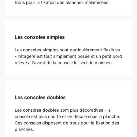
trous pour la fixation des planches mélaminées.
Les consoles simples
Les
consoles simples
sont particulièrement flexibles
- l'étagère est tout simplement posée et un petit bord
relevé à l'avant de la console lui sert de maintien.
Les consoles doubles
Les
consoles doubles
sont plus décoratives - la
console est plus courte et en décalé sous la planche.
Ces consoles disposent de trous pour la fixation des
planches.