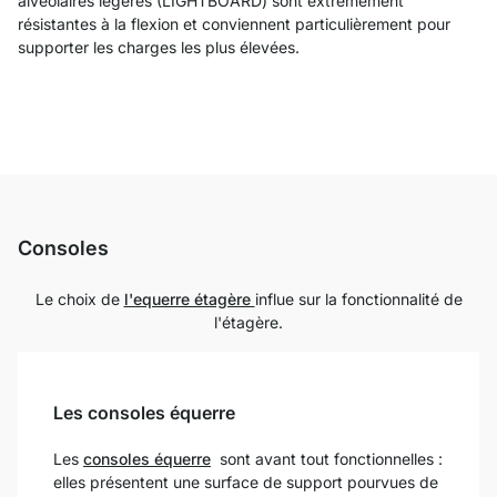
alvéolaires légères (LIGHTBOARD) sont extrêmement
résistantes à la flexion et conviennent particulièrement pour
supporter les charges les plus élevées.
Consoles
Le choix de
l'equerre étagère
influe sur la fonctionnalité de
l'étagère.
Les consoles équerre
Les
consoles équerre
sont avant tout fonctionnelles :
elles présentent une surface de support pourvues de