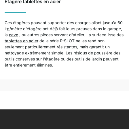
Étagère tablettes en acier
Ces étagères pouvant supporter des charges allant jusqu'à 60
kg/mètre d'étagère ont déjà fait leurs preuves dans le garage,
la
cave
, ou autres pièces servant d'atelier. La surface lisse des
tablettes en acier
de la série P-SLOT ne les rend non
seulement particulièrement résistantes, mais garantit un
nettoyage extrêmement simple. Les résidus de poussière des
outils conservés sur l'étagère ou des outils de jardin peuvent
être entièrement éliminés.