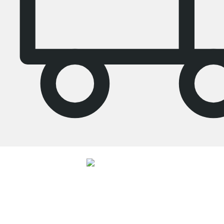
4.7
Nos produits de la catégorie P-SLOT - Crémaillère étagère ont été évalués
par
26523
clients avec une note moyenne de
4.7
étoiles sur
5
.
Vers les avis