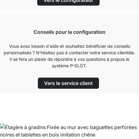
Conseils pour la configuration
Vous avez besoin d'aide et souhaitez bénéficier de conseils
personnalisés ? N'hésitez pas à contacter notre service clientèle.
Il se fera un plaisir de répondre à vos questions à propos le
système P-SLOT.
Vers le service client