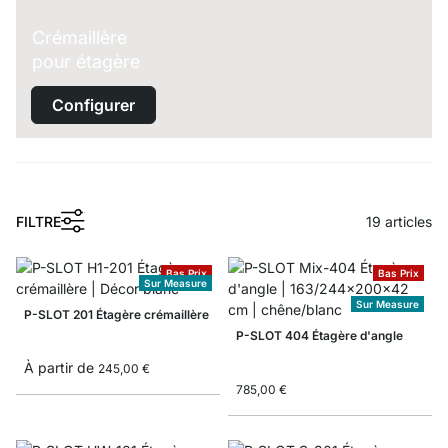
Crémaillère
pour étagère
Configurer
1
FILTRE
19
articles
Bas Prix
Bas Prix
Sur Measure
Sur Measure
P-SLOT 201 Étagère crémaillère
P-SLOT 404 Étagère d'angle
À partir de
245,00 €
785,00 €