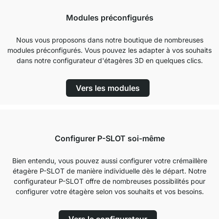
Modules préconfigurés
Nous vous proposons dans notre boutique de nombreuses
modules préconfigurés. Vous pouvez les adapter à vos souhaits
dans notre configurateur d'étagères 3D en quelques clics.
Vers les modules
Configurer P-SLOT soi-même
Bien entendu, vous pouvez aussi configurer votre crémaillère
étagère P-SLOT de manière individuelle dès le départ. Notre
configurateur P-SLOT offre de nombreuses possibilités pour
configurer votre étagère selon vos souhaits et vos besoins.
Vers le configurateur