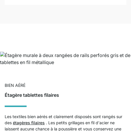
BIEN AÉRÉ
Étagère tablettes filaires
Les textiles bien aérés et clairement disposés sont rangés sur
des
étagères filaires
. Les petits grillages en fil d'acier ne
laissent aucune chance à la poussière et vous conservez une