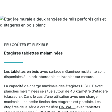
PEU COÛTER ET FLEXIBLE
Étagères tablettes mélaminées
Les
tablettes en bois
avec surface mélaminée résistante sont
disponibles à un prix abordable et livrables sur mesure.
La capacité de charge maximale des étagères P-SLOT avec
planches mélaminées se situe autour de 40 kg/mètre d'étagère
(classeurs). Dans le cas d'une utilisation avec une charge
maximale, une petite flexion des étagères est possible. Les
étagères de la série à cremaillère
ON-WALL
avec tablettes