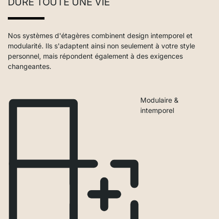
DURE TOUTE UNE VIE
Nos systèmes d'étagères combinent design intemporel et
modularité. Ils s'adaptent ainsi non seulement à votre style
personnel, mais répondent également à des exigences
changeantes.
Modulaire &
intemporel