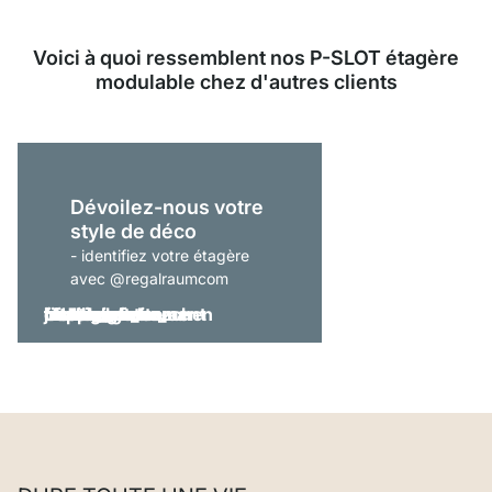
Voici à quoi ressemblent nos P-SLOT étagère
modulable chez d'autres clients
Dévoilez-nous votre
style de déco
- identifiez votre étagère
avec @regalraumcom