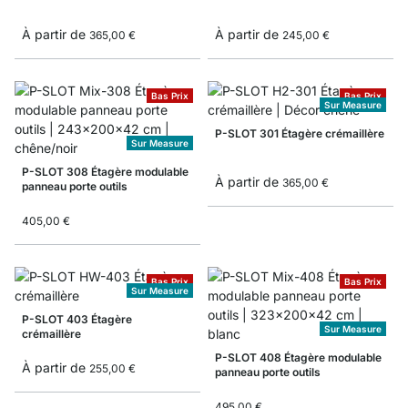
À partir de
À partir de
365,00 €
245,00 €
Bas Prix
Bas Prix
Sur Measure
P-SLOT 301 Étagère crémaillère
Sur Measure
P-SLOT 308 Étagère modulable
À partir de
365,00 €
panneau porte outils
405,00 €
Bas Prix
Bas Prix
Sur Measure
P-SLOT 403 Étagère
Sur Measure
crémaillère
P-SLOT 408 Étagère modulable
À partir de
255,00 €
panneau porte outils
495,00 €