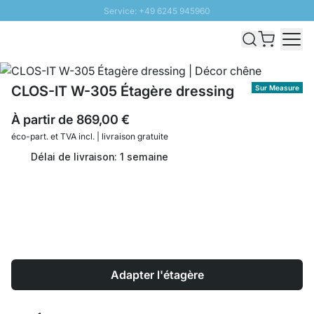
Service: +49 6245 945960
Aller au contenu
Livraison rapide - Livraison gratuite dès 100€
Retour 100 jours
PROMO SOLEIL: Jusqu'à 20% de remise
CLOS-IT W-305 Étagère dressing
Sur Measure
À partir de
869,00 €
éco-part. et
TVA incl. | livraison gratuite
Délai de livraison: 1 semaine
Adapter l'étagère
Quantité