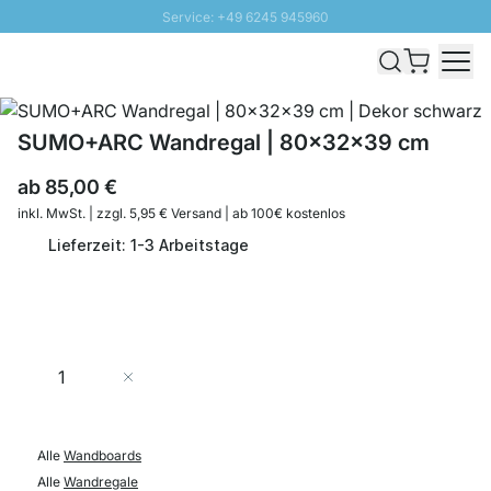
Service: +49 6245 945960
Direkt zum Inhalt
Schnelle Lieferung - Gratis Versand ab 100€
100 Tage Rückgabe
SUNNY SALE: Bis zu 20% Rabatt
SUMO+ARC Wandregal | 80x32x39 cm
ab
85,00 €
inkl. MwSt. | zzgl. 5,95 € Versand | ab 100€ kostenlos
Lieferzeit: 1-3 Arbeitstage
Menge
In den Warenkorb
Alle
Wandboards
Alle
Wandregale