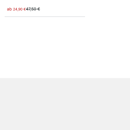
ab
47,50 €
24,90 €
DECO Wandboard
ab
18,90 €