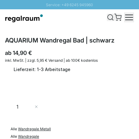
Service: +49 6245 945960
Direkt zum Inhalt
Schnelle Lieferung - Gratis Versand ab 100€
100 Tage Rückgabe
SUNNY SALE: Bis zu 20% Rabatt
AQUARIUM Wandregal Bad | schwarz
ab
14,90 €
inkl. MwSt. | zzgl. 5,95 € Versand | ab 100€ kostenlos
Lieferzeit: 1-3 Arbeitstage
Menge
In den Warenkorb
Alle
Wandregale Metall
Alle
Wandregale