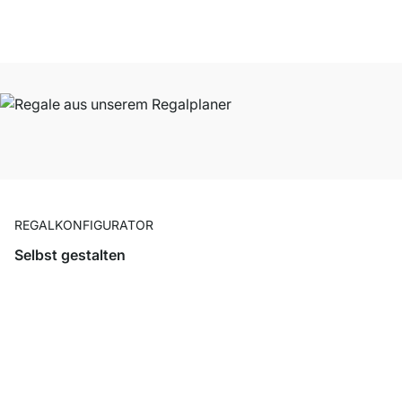
REGALKONFIGURATOR
Selbst gestalten
Richtig individuell wird‘s mit unseren Regalplanern. Bequem
planen, in 3D ansehen und ganz einfach in den Warenkorb
legen.