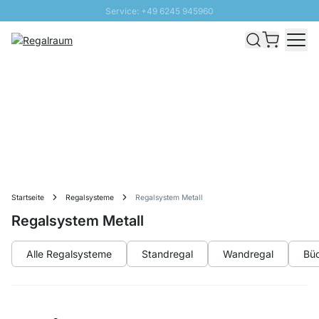
Service: +49 6245 945960
Direkt zum Inhalt
Schnelle Lieferung - Gratis Versand ab 100€
100 Tage Rückgabe
SUNNY SALE: Bis zu 20% Rabatt
Startseite
Regalsysteme
Regalsystem Metall
Regalsystem Metall
Alle Regalsysteme
Standregal
Wandregal
Büc