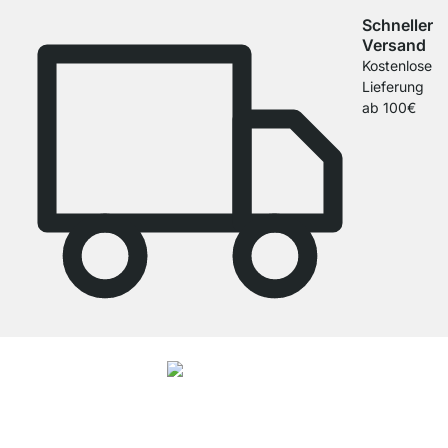
Schneller
Versand
Kostenlose
Lieferung
ab 100€
4.8
Unsere Produkte in der Kategorie Regalsystem Metall wurden von
37965
Kunden durchschnittlich mit
4.8
von
5
Sternen bewertet.
Zu den
Bewertungen