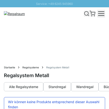
Service: +49 6245 945960
Direkt zum Inhalt
Schnelle Lieferung - Gratis Versand ab 100€
100 Tage Rückgabe
SUNNY SALE: Bis zu 20% Rabatt
Startseite
Regalsysteme
Regalsystem Metall
Regalsystem Metall
Alle Regalsysteme
Standregal
Wandregal
Büc
Wir können keine Produkte entsprechend dieser Auswahl
finden