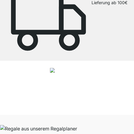
Lieferung ab 100€
4.8
Unsere Produkte in der Kategorie Regalsystem Metall wurden von
37965
Kunden durchschnittlich mit
4.8
von
5
Sternen bewertet.
Zu den
Bewertungen