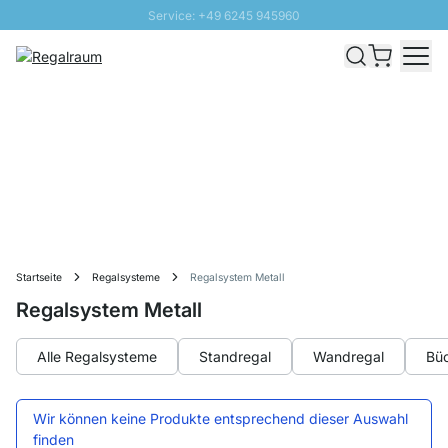
Service: +49 6245 945960
Direkt zum Inhalt
Schnelle Lieferung - Gratis Versand ab 100€
100 Tage Rückgabe
SUNNY SALE: Bis zu 20% Rabatt
Startseite
Regalsysteme
Regalsystem Metall
Regalsystem Metall
Alle Regalsysteme
Standregal
Wandregal
Büc
Wir können keine Produkte entsprechend dieser Auswahl
finden