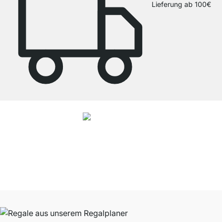
Lieferung ab 100€
4.8
Unsere Produkte in der Kategorie Regalsystem Metall wurden von
37928
Kunden durchschnittlich mit
4.8
von
5
Sternen bewertet.
Zu den
Bewertungen