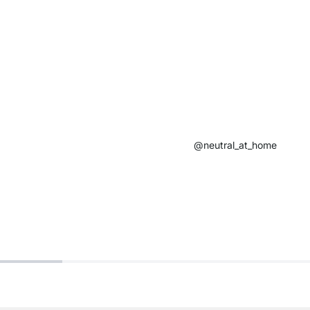
@neutral_at_home