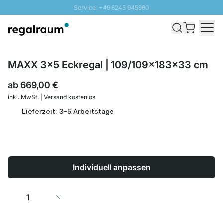
Service: +49 6245 945960
Direkt zum Inhalt
Schnelle Lieferung - Gratis Versand ab 100€
100 Tage Rückgabe
SUNNY SALE: Bis zu 20% Rabatt
MAXX 3x5 Eckregal | 109/109x183x33 cm
ab
669,00 €
inkl. MwSt. | Versand kostenlos
Lieferzeit: 3-5 Arbeitstage
Individuell anpassen
Menge
In den Warenkorb