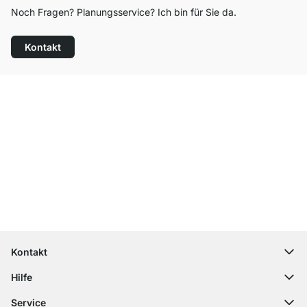
Noch Fragen? Planungsservice? Ich bin für Sie da.
Kontakt
Top Kundenservice
Kostenloser Versand
100 Tage Rückgaberecht
Kontakt
contact@regalraum.com
Hilfe
+49 6245 945960
(Mo.‑Fr. 8 ‑ 17 Uhr)
Häufige Fragen
Service