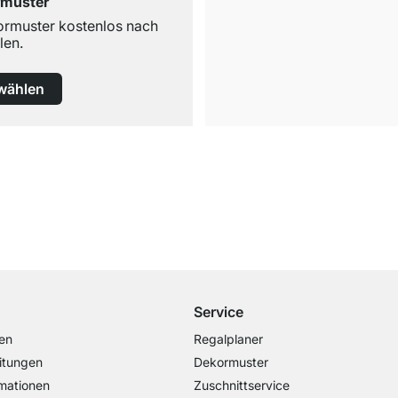
rmuster
ormuster kostenlos nach
len.
wählen
Versand & Zoll gratis ab 300 CHF
Darunter nur 25 CHF Versand- & Zollpauschale
Service
en
Regalplaner
itungen
Dekormuster
mationen
Zuschnittservice