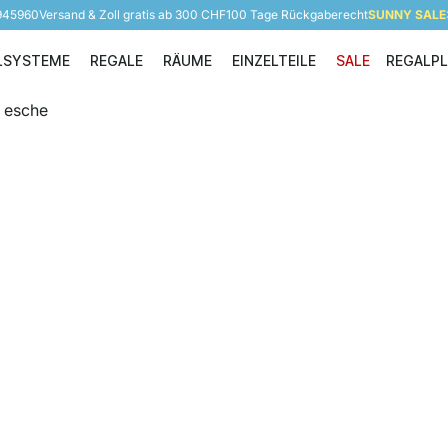
 945960
Versand & Zoll gratis ab 300 CHF
100 Tage Rückgaberecht
SUNNY SALE: 
LSYSTEME
REGALE
RÄUME
EINZELTEILE
SALE
REGALP
Regalsysteme
Regale
Räume
Einzelteile