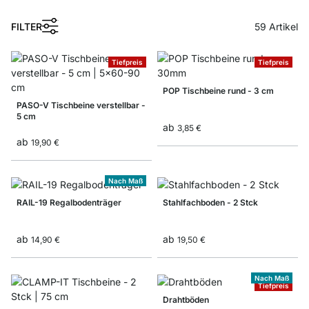
1
FILTER
59
Artikel
Tiefpreis
Tiefpreis
POP Tischbeine rund - 3 cm
PASO-V Tischbeine verstellbar -
5 cm
ab
3,85 €
ab
19,90 €
Nach Maß
RAIL-19 Regalbodenträger
Stahlfachboden - 2 Stck
ab
ab
14,90 €
19,50 €
Nach Maß
Tiefpreis
Drahtböden