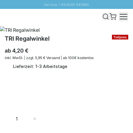
Service: +49 6245 945960
Direkt zum Inhalt
Schnelle Lieferung - Gratis Versand ab 100€
100 Tage Rückgabe
SUNNY SALE: Bis zu 20% Rabatt
TRI Regalwinkel
Tiefpreis
ab
4,20 €
inkl. MwSt. | zzgl. 5,95 € Versand | ab 100€ kostenlos
Lieferzeit: 1-3 Arbeitstage
Menge
In den Warenkorb