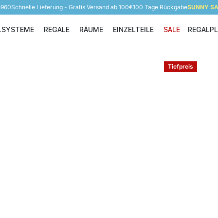
5960
Schnelle Lieferung - Gratis Versand ab 100€
100 Tage Rückgabe
SUNNY SAL
LSYSTEME
REGALE
RÄUME
EINZELTEILE
SALE
REGALP
Regalsysteme
Regale
Räume
Einzelteile
Tiefpreis