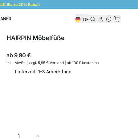
E: Bis zu 20% Rabatt
LANER
DE
Regalplaner
HAIRPIN Möbelfüße
ab
9,90 €
inkl. MwSt. | zzgl. 5,95 € Versand | ab 100€ kostenlos
Lieferzeit: 1-3 Arbeitstage
Menge
In den Warenkorb