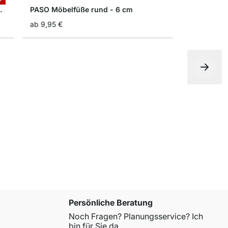
dig - 2,4 cm
PASO Möbelfüße rund - 6 cm
ab
9,95 €
POP Möbel
ab
1,60 €
Persönliche Beratung
Noch Fragen? Planungsservice? Ich
bin für Sie da.