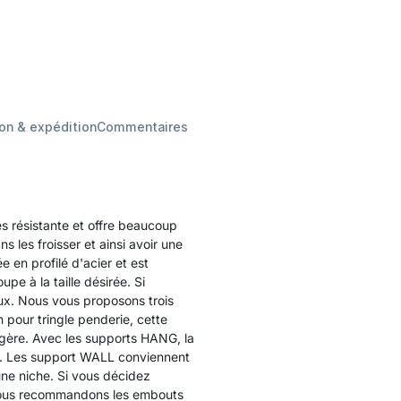
son & expédition
Commentaires
ès résistante et offre beaucoup
 les froisser et ainsi avoir une
 en profilé d'acier et est
pe à la taille désirée. Si
aux. Nous vous proposons trois
n pour tringle penderie, cette
tagère. Avec les supports HANG, la
ire. Les support WALL conviennent
une niche. Si vous décidez
, nous recommandons les embouts