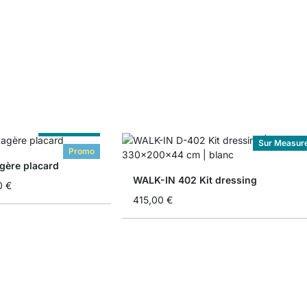
Sur Measure
Sur Measur
Promo
gère placard
WALK-IN 402 Kit dressing
0 €
415,00 €