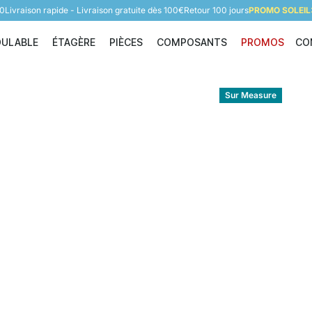
60
Livraison rapide - Livraison gratuite dès 100€
Retour 100 jours
PROMO SOLEIL:
DULABLE
ÉTAGÈRE
PIÈCES
COMPOSANTS
PROMOS
CO
Étagère modulable
Étagère
Pièces
Composants
Sur Measure