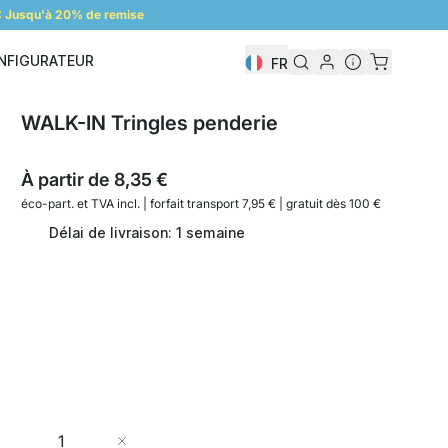
 Jusqu'à 20% de remise
NFIGURATEUR
FR
Configurateur
WALK-IN Tringles penderie
À partir de
8,35 €
éco-part. et
TVA incl. | forfait transport 7,95 € | gratuit dès 100 €
Délai de livraison: 1 semaine
Quantité
Ajouter au panier