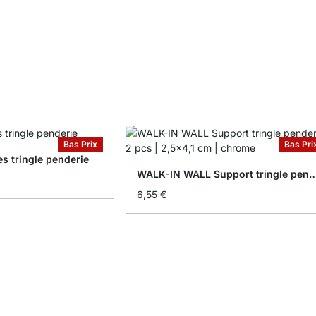
Bas Prix
Bas Pri
 tringle penderie
WALK-IN WALL Support tringle pend
6,55 €