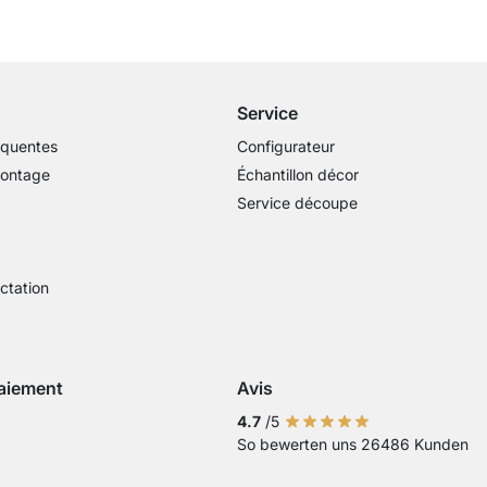
Livraison gratuite
dès 100€ (valeur commande)
Service
équentes
Configurateur
montage
Échantillon décor
Service découpe
actation
aiement
Avis
Visa
ment avec Mastercard
Paiement par carte bancaire
Paiement avec Paypal
Paiement avec Klarna Sofort
4.7
/5
So bewerten uns 26486 Kunden
 virement bancaire