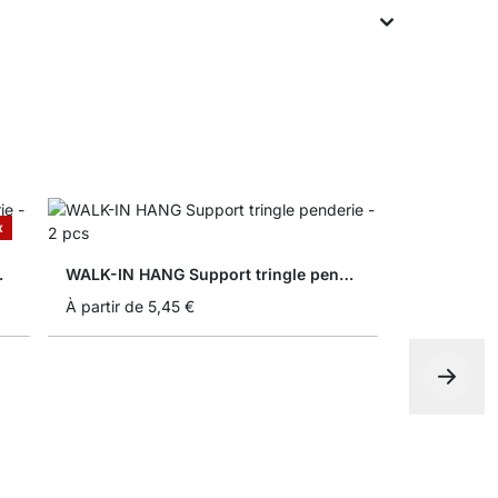
x
erie - 2 pcs
WALK-IN HANG Support tringle penderie - 2 pcs
À partir de
5,45 €
WALK-IN É