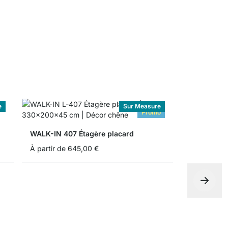
0,00 €
e
Sur Measure
Promo
WALK-IN 407 Étagère placard
À partir de
645,00 €
WALK-IN 35