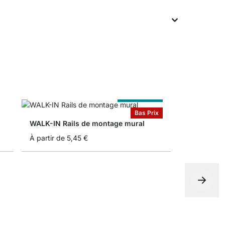
Sur Measure
Bas Prix
WALK-IN Rails de montage mural
À partir de
5,45 €
WALK-IN P