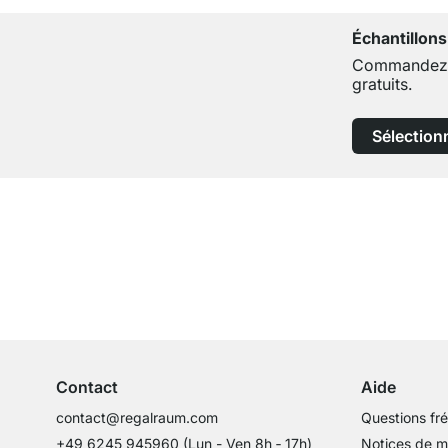
Échantillons
Commandez j
gratuits.
Sélection
Service clientèle compétent
Conseils d'experts
Contact
Aide
contact@regalraum.com
Questions fr
+49 6245 945960
(Lun - Ven 8h ‑ 17h)
Notices de 