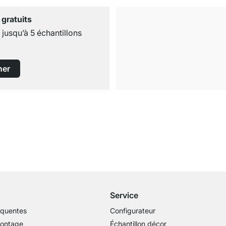
 gratuits
usqu’à 5 échantillons
ner
Livraison gratuite
dès 100€ (valeur commande)
Service
équentes
Configurateur
montage
Échantillon décor