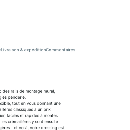
e
Livraison & expédition
Commentaires
 des rails de montage mural,
gles penderie.
xible, tout en vous donnant une
lères classiques à un prix
er, faciles et rapides à monter.
 les crémaillères y sont ensuite
ères - et voilà, votre dressing est