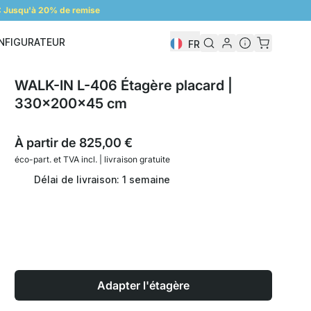
 Jusqu'à 20% de remise
NFIGURATEUR
FR
Configurateur
WALK-IN L-406 Étagère placard |
330x200x45 cm
À partir de
825,00 €
éco-part. et
TVA incl. | livraison gratuite
Délai de livraison: 1 semaine
Adapter l'étagère