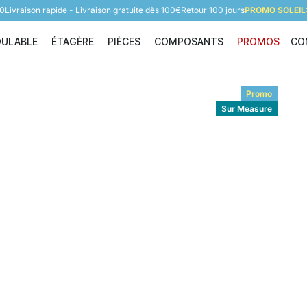
60
Livraison rapide - Livraison gratuite dès 100€
Retour 100 jours
PROMO SOLEIL:
DULABLE
ÉTAGÈRE
PIÈCES
COMPOSANTS
PROMOS
CO
Étagère modulable
Étagère
Pièces
Composants
Promo
Sur Measure