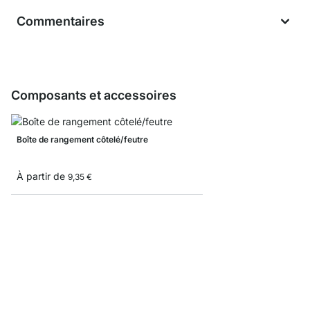
Commentaires
Composants et accessoires
Boîte de rangement côtelé/feutre
À partir de
9,35 €
Boîte pliante
À partir de
8,3
5,10 €