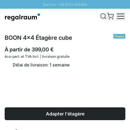
Service: +49 6245 945960
Aller au contenu
Livraison rapide - Livraison gratuite dès 100€
Retour 100 jours
PROMO SOLEIL: Jusqu'à 20% de remise
BOON 4x4 Étagère cube
Promo
À partir de
399,00 €
éco-part. et
TVA incl. | livraison gratuite
Délai de livraison: 1 semaine
Adapter l'étagère
Quantité