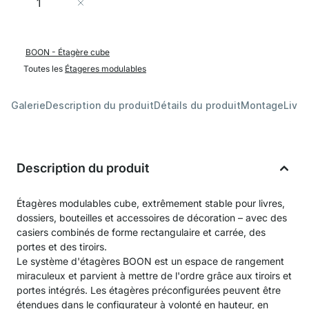
Ajouter au panier
BOON - Étagère cube
Toutes les
Étageres modulables
Galerie
Description du produit
Détails du produit
Montage
Livra
Description du produit
Étagères modulables cube, extrêmement stable pour livres,
dossiers, bouteilles et accessoires de décoration – avec des
casiers combinés de forme rectangulaire et carrée, des
portes et des tiroirs.
Le système d'étagères BOON est un espace de rangement
miraculeux et parvient à mettre de l'ordre grâce aux tiroirs et
portes intégrés. Les étagères préconfigurées peuvent être
étendues dans le configurateur à volonté en hauteur, en