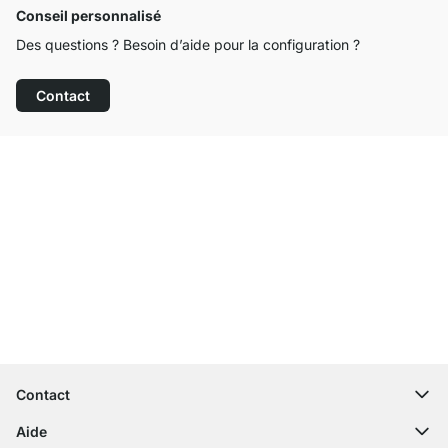
Conseil personnalisé
Des questions ? Besoin d’aide pour la configuration ?
Contact
Service clientèle compétent
Livraison gratuite
Droit de retour de 100 jours
Contact
contact@regalraum.com
Aide