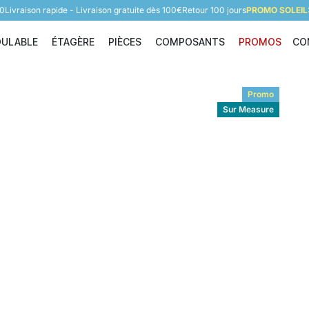
60
Livraison rapide - Livraison gratuite dès 100€
Retour 100 jours
PROMO SOLEIL:
DULABLE
ÉTAGÈRE
PIÈCES
COMPOSANTS
PROMOS
CO
Étagère modulable
Étagère
Pièces
Composants
Promo
Sur Measure