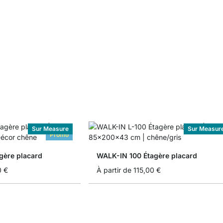
Sur Measure
Sur Measur
Promo
gère placard
WALK-IN 100 Étagère placard
0 €
À partir de
115,00 €