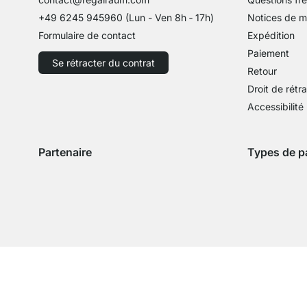
+49 6245 945960
(Lun - Ven 8h ‑ 17h)
Notices de 
Formulaire de contact
Expédition
Paiement
Se rétracter du contrat
Retour
Droit de rétr
Accessibilité
Partenaire
Types de p
Expédition avec GLS
Expédition avec Schenker
Zahlung mit 
Paie
Paiement par