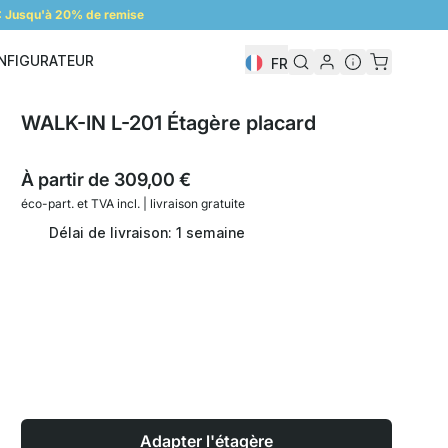
 Jusqu'à 20% de remise
NFIGURATEUR
FR
Configurateur
WALK-IN L-201 Étagère placard
À partir de
309,00 €
éco-part. et
TVA incl. | livraison gratuite
Délai de livraison: 1 semaine
Adapter l'étagère