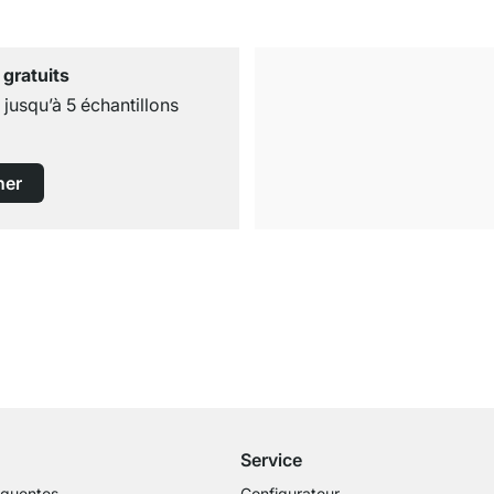
 gratuits
usqu’à 5 échantillons
ner
Livraison gratuite
dès 100€ (valeur commande)
Service
équentes
Configurateur