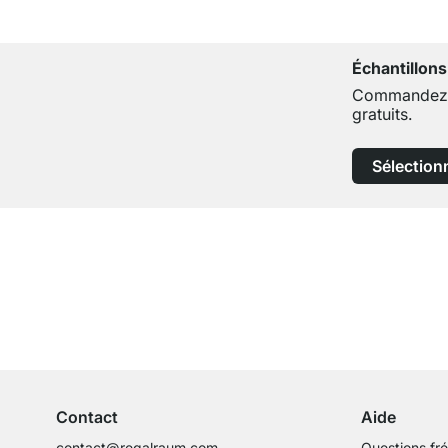
Échantillons
Commandez j
gratuits.
Sélection
Service clientèle compétent
Conseils d'experts
Contact
Aide
contact@regalraum.com
Questions fr