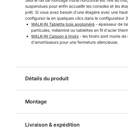
Seul le rail de montage mural horizontal est fixé au mur,
suspendues pour enfin accueillir les consoles et les étag
prêt. Si vous avez besoin d'une étagère avec une haute
configurez-la en quelques clics dans le configurateur 3
WALK-IN Tablette bois aggloméré
- épaisseur de ta
particules, mélaminé ou tablettes en fil d'acier ther
WALK-IN Caisson à tiroirs
- les tiroirs sont munis de
d'amortisseurs pour une fermeture silencieuse.
Détails du produit
Montage
Livraison & expédition