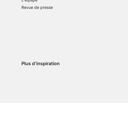
Revue de presse
Plus d'inspiration
son
vraison
de livraison
ys de livraison
e pays de livraison