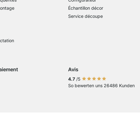
montage
Échantillon décor
Service découpe
actation
aiement
Avis
Visa
ment avec Mastercard
Paiement par carte bancaire
Paiement avec Paypal
Paiement avec Klarna Sofort
4.7
/5
So bewerten uns 26486 Kunden
 virement bancaire
Current country
Changer de pays de livraison
Changer de pays de livraison
Changer de pays de livraison
Changer de pays de livraison
Changer de pays de livrai
Changer de pays de li
Changer de pays 
Changer de pa
Changer d
Nous livrons