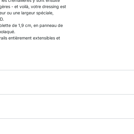
 les crémaillères y sont ensuite
ères - et voilà, votre dressing est
ur ou une largeur spéciale,
D.
blette de 1,9 cm, en panneau de
molaqué.
 rails entièrement extensibles et