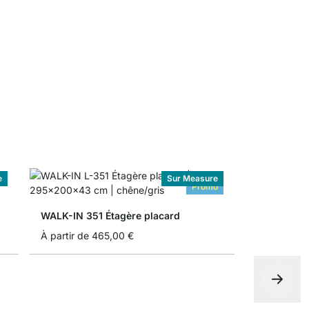
WALK-IN R
À partir de
e
Sur Measure
Promo
WALK-IN 351 Étagère placard
À partir de
465,00 €