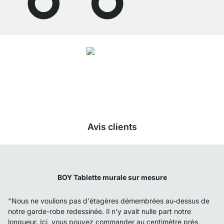
4.7
Nos produits de la catégorie Étagère sur mesure ont été évalués par
26523
clients avec une note moyenne de
4.7
étoiles sur
5
.
Vers les avis
Avis clients
BOY Tablette murale sur mesure
"Nous ne voulions pas d'étagères démembrées au-dessus de
notre garde-robe redessinée. Il n'y avait nulle part notre
longueur. Ici, vous pouvez commander au centimètre près,