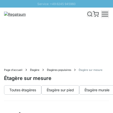
Service: +49 6245 945960
Aller au contenu
Livraison rapide - Livraison gratuite dès 100€
Retour 100 jours
PROMO SOLEIL: Jusqu'à 20% de remise
Page d'accueil
Étagère
Étagères populaires
Étagère sur mesure
Étagère sur mesure
Toutes étagères
Étagère sur pied
Étagère murale