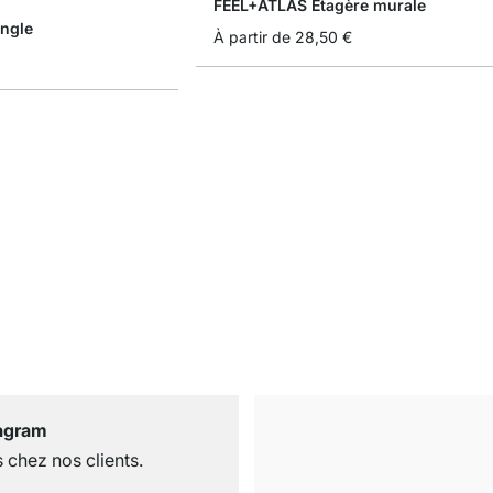
FEEL+ATLAS Étagère murale
angle
À partir de
28,50 €
tagram
 chez nos clients.