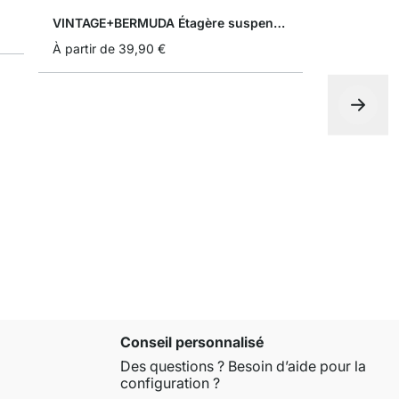
VINTAGE+BERMUDA Étagère suspendue
À partir de
39,90 €
EMMI Échel
Prix spécial
45,90 €
59,
Conseil personnalisé
Des questions ? Besoin d’aide pour la
configuration ?