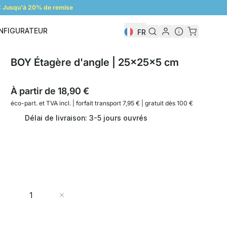
 Jusqu'à 20% de remise
NFIGURATEUR
FR
Configurateur
BOY Étagère d'angle | 25x25x5 cm
À partir de
18,90 €
éco-part. et
TVA incl. | forfait transport 7,95 € | gratuit dès 100 €
Délai de livraison: 3-5 jours ouvrés
Quantité
Ajouter au panier