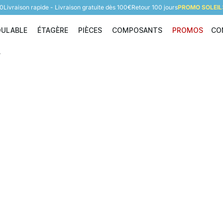
60
Livraison rapide - Livraison gratuite dès 100€
Retour 100 jours
PROMO SOLEIL:
DULABLE
ÉTAGÈRE
PIÈCES
COMPOSANTS
PROMOS
CO
Étagère modulable
Étagère
Pièces
Composants