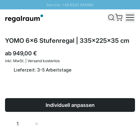
Service: +49 6245 945960
Direkt zum Inhalt
Schnelle Lieferung - Gratis Versand ab 100€
100 Tage Rückgabe
SUNNY SALE: Bis zu 20% Rabatt
YOMO 6x6 Stufenregal | 335x225x35 cm
ab
949,00 €
inkl. MwSt. | Versand kostenlos
Lieferzeit: 3-5 Arbeitstage
Individuell anpassen
Menge
In den Warenkorb