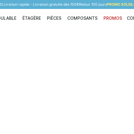
60
Livraison rapide - Livraison gratuite dès 100€
Retour 100 jours
PROMO SOLEIL:
DULABLE
ÉTAGÈRE
PIÈCES
COMPOSANTS
PROMOS
CO
Étagère modulable
Étagère
Pièces
Composants