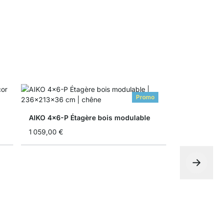
Promo
AIKO 4x6-P Étagère bois modulable
1 059,00 €
MAXX 5x5 É