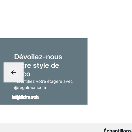
Dévoilez-nous
votre style de
déco
- identifiez votre étagère avec
@regalraumcom
Échantillons