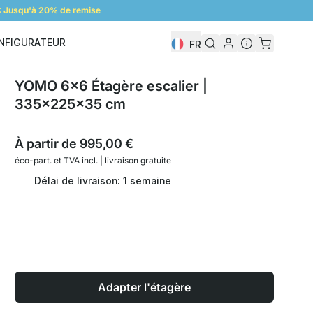
 Jusqu'à 20% de remise
NFIGURATEUR
FR
Configurateur
YOMO 6x6 Étagère escalier |
335x225x35 cm
À partir de
995,00 €
éco-part. et
TVA incl. | livraison gratuite
Délai de livraison: 1 semaine
Adapter l'étagère