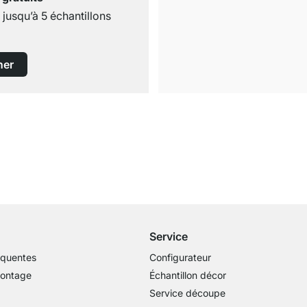
usqu’à 5 échantillons
ner
Livraison gratuite
dès 100€ (valeur commande)
Service
équentes
Configurateur
montage
Échantillon décor
Service découpe