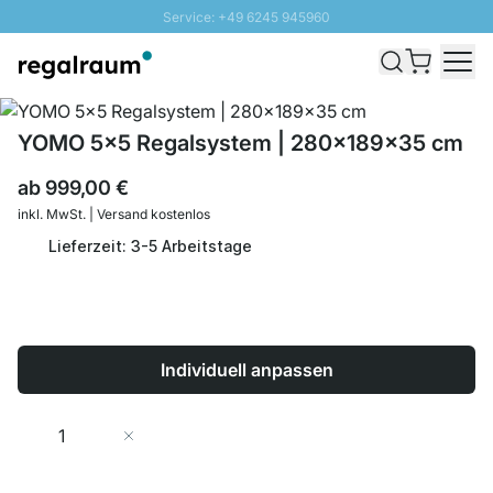
Service: +49 6245 945960
Direkt zum Inhalt
Schnelle Lieferung - Gratis Versand ab 100€
100 Tage Rückgabe
SUNNY SALE: Bis zu 20% Rabatt
YOMO 5x5 Regalsystem | 280x189x35 cm
ab
999,00 €
inkl. MwSt. | Versand kostenlos
Lieferzeit: 3-5 Arbeitstage
Individuell anpassen
Menge
In den Warenkorb