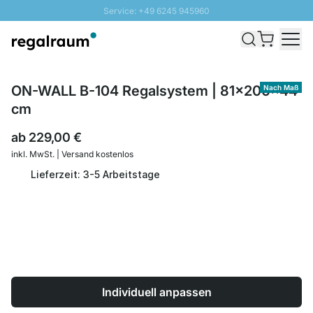
Service: +49 6245 945960
Direkt zum Inhalt
Schnelle Lieferung - Gratis Versand ab 100€
100 Tage Rückgabe
SUNNY SALE: Bis zu 20% Rabatt
ON-WALL B-104 Regalsystem | 81x200x44
Nach Maß
cm
ab
229,00 €
inkl. MwSt. | Versand kostenlos
Lieferzeit: 3-5 Arbeitstage
Individuell anpassen