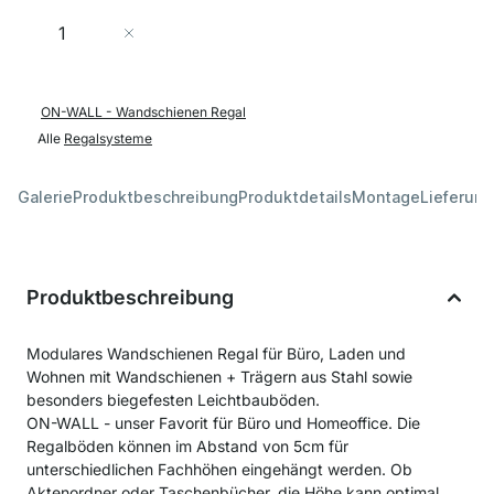
Menge
In den Warenkorb
ON-WALL - Wandschienen Regal
Alle
Regalsysteme
Galerie
Produktbeschreibung
Produktdetails
Montage
Lieferung
Produktbeschreibung
Modulares Wandschienen Regal für Büro, Laden und
Wohnen mit Wandschienen + Trägern aus Stahl sowie
besonders biegefesten Leichtbauböden.
ON-WALL - unser Favorit für Büro und Homeoffice. Die
Regalböden können im Abstand von 5cm für
unterschiedlichen Fachhöhen eingehängt werden. Ob
Aktenordner oder Taschenbücher, die Höhe kann optimal