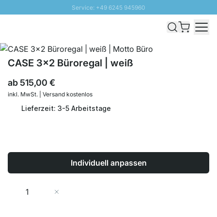
Service: +49 6245 945960
Direkt zum Inhalt
Schnelle Lieferung - Gratis Versand ab 100€
100 Tage Rückgabe
SUNNY SALE: Bis zu 20% Rabatt
CASE 3x2 Büroregal | weiß
ab
515,00 €
inkl. MwSt. | Versand kostenlos
Lieferzeit: 3-5 Arbeitstage
Individuell anpassen
Menge
In den Warenkorb