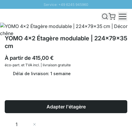
Service: +49 6245 945960
Aller au contenu
Livraison rapide - Livraison gratuite dès 100€
Retour 100 jours
PROMO SOLEIL: Jusqu'à 20% de remise
YOMO 4x2 Étagère modulable | 224x79x35
cm
À partir de
415,00 €
éco-part. et
TVA incl. | livraison gratuite
Délai de livraison: 1 semaine
Adapter l'étagère
Quantité
Ajouter au panier