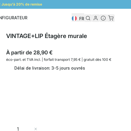
 Jusqu'à 20% de remise
NFIGURATEUR
FR
Configurateur
VINTAGE+LIP Étagère murale
À partir de
28,90 €
éco-part. et
TVA incl. | forfait transport 7,95 € | gratuit dès 100 €
Délai de livraison: 3-5 jours ouvrés
Quantité
Ajouter au panier