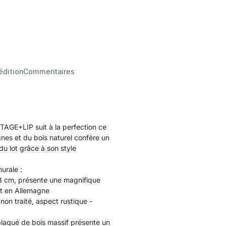
édition
Commentaires
NTAGE+LIP suit à la perfection ce
gnes et du bois naturel confère un
du lot grâce à son style
urale :
1,8 cm, présente une magnifique
uit en Allemagne
non traité, aspect rustique -
plaqué de bois massif présente un