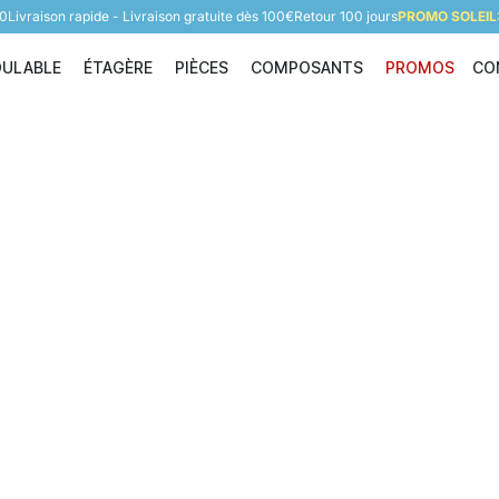
60
Livraison rapide - Livraison gratuite dès 100€
Retour 100 jours
PROMO SOLEIL:
DULABLE
ÉTAGÈRE
PIÈCES
COMPOSANTS
PROMOS
CO
Étagère modulable
Étagère
Pièces
Composants