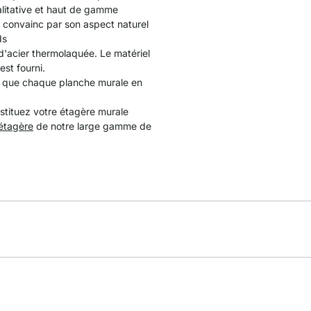
ualitative et haut de gamme
, convainc par son aspect naturel
ds
 d'acier thermolaquée. Le matériel
est fourni.
ion que chaque planche murale en
stituez votre étagère murale
étagère
de notre large gamme de