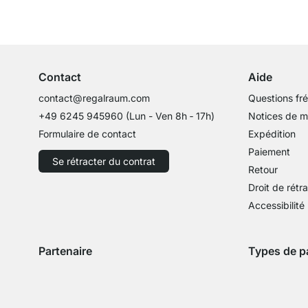
Service clientèle compétent
Conseils d'experts
Contact
Aide
contact@regalraum.com
Questions fr
+49 6245 945960
(Lun - Ven 8h ‑ 17h)
Notices de 
Formulaire de contact
Expédition
Paiement
Se rétracter du contrat
Retour
Droit de rétr
Accessibilité
Partenaire
Types de p
Expédition avec GLS
Expédition avec Schenker
Zahlung mit 
Paie
Paiement par