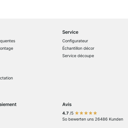
Livraison gratuite
dès 100€ (valeur commande)
Service
équentes
Configurateur
montage
Échantillon décor
Service découpe
actation
aiement
Avis
Visa
ment avec Mastercard
Paiement par carte bancaire
Paiement avec Paypal
Paiement avec Klarna Sofort
4.7
/5
So bewerten uns 26486 Kunden
 virement bancaire