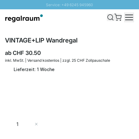
Service: +49 6245 945960
Direkt zum Inhalt
Versand & Zoll gratis ab 300 CHF
100 Tage Rückgaberecht
SUNNY SALE: Bis zu 20% Rabatt
VINTAGE+LIP Wandregal
ab
CHF 30.50
inkl. MwSt. | Versand kostenlos | zzgl. 25 CHF Zollpauschale
Lieferzeit: 1 Woche
Menge
In den Warenkorb