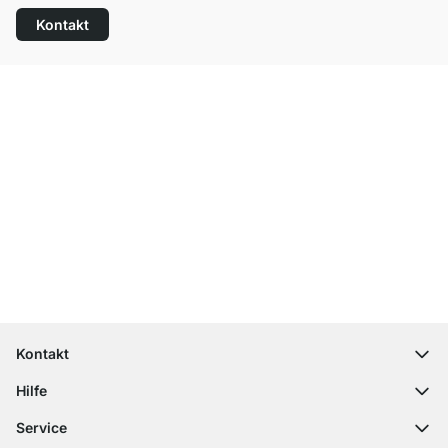
Kontakt
Top Kundenservice
Versand & Zoll gratis ab 300 CHF
100 Tage Rückgaberecht
Kontakt
contact@regalraum.com
Hilfe
+49 6245 945960
(Mo.‑Fr. 8 ‑ 17 Uhr)
Häufige Fragen
Service
Kontaktformular
Montageanleitungen