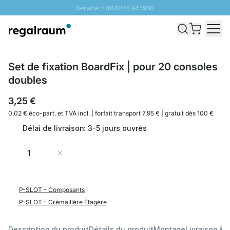
Service: +49 6245 945960
Aller au contenu
Livraison rapide - Livraison gratuite dès 100€
Retour 100 jours
PROMO SOLEIL: Jusqu'à 20% de remise
Set de fixation BoardFix | pour 20 consoles
doubles
3,25 €
0,02 € éco-part. et
TVA incl. | forfait transport 7,95 € | gratuit dès 100 €
Délai de livraison: 3-5 jours ouvrés
Quantité
Ajouter au panier
P-SLOT - Composants
P-SLOT - Crémaillère Étagère
Description du produit
Détails du produit
Montage
Livraison & 