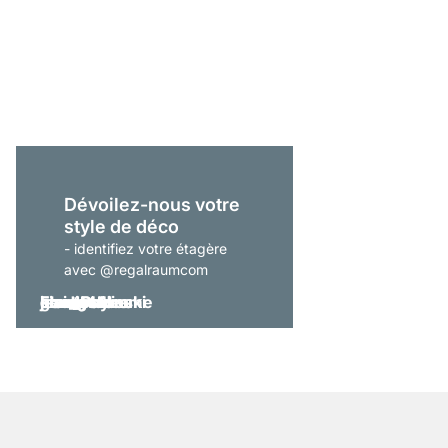
LIUM 4x6-P Étagère m
À partir de
1 999,00 
Dévoilez-nous votre
style de déco
- identifiez votre étagère
avec @regalraumcom