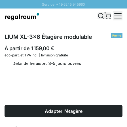
Service: +49 6245 945960
Aller au contenu
Livraison rapide - Livraison gratuite dès 100€
Retour 100 jours
PROMO SOLEIL: Jusqu'à 20% de remise
LIUM XL-3x6 Étagère modulable
Promo
À partir de
1 159,00 €
éco-part. et
TVA incl. | livraison gratuite
Délai de livraison: 3-5 jours ouvrés
Adapter l'étagère
Quantité