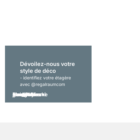
LIUM 2x3-P Étagère b
À partir de
615,00 €
Dévoilez-nous votre
style de déco
- identifiez votre étagère
avec @regalraumcom