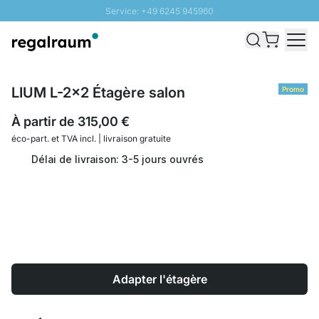
Service: +49 6245 945960
Aller au contenu
Livraison rapide - Livraison gratuite dès 100€
Retour 100 jours
PROMO SOLEIL: Jusqu'à 20% de remise
LIUM L-2x2 Étagère salon
Promo
À partir de
315,00 €
éco-part. et
TVA incl. | livraison gratuite
Délai de livraison: 3-5 jours ouvrés
Adapter l'étagère
Quantité