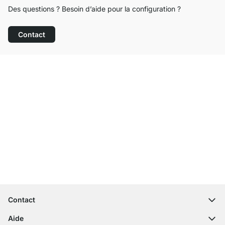
Des questions ? Besoin d’aide pour la configuration ?
Contact
Service clientèle compétent
Livraison gratuite
Droit de retour de 100 jours
Contact
contact@regalraum.com
Aide