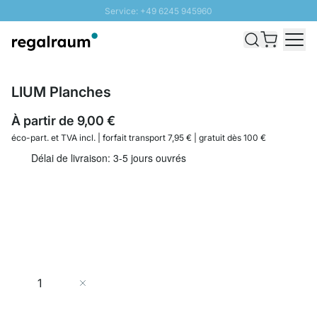
Service: +49 6245 945960
Aller au contenu
Livraison rapide - Livraison gratuite dès 100€
Retour 100 jours
PROMO SOLEIL: Jusqu'à 20% de remise
LIUM Planches
À partir de
9,00 €
éco-part. et
TVA incl. | forfait transport 7,95 € | gratuit dès 100 €
Délai de livraison: 3-5 jours ouvrés
Quantité
Ajouter au panier