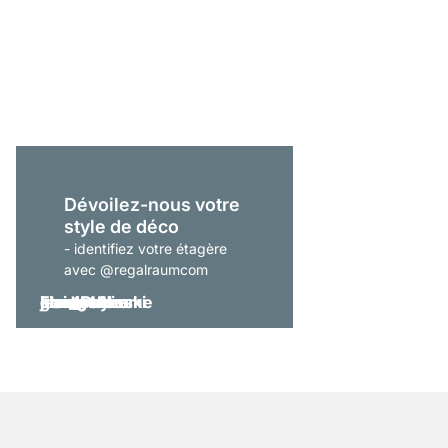
LIUM 1x2 Étagère mod
À partir de
209,00 €
Dévoilez-nous votre
style de déco
- identifiez votre étagère
avec @regalraumcom