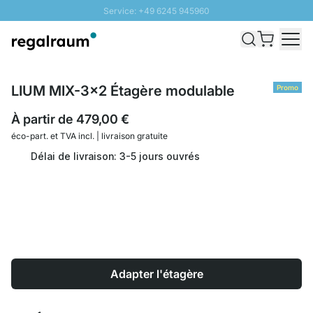
Service: +49 6245 945960
Aller au contenu
Livraison rapide - Livraison gratuite dès 100€
Retour 100 jours
PROMO SOLEIL: Jusqu'à 20% de remise
LIUM MIX-3x2 Étagère modulable
Promo
À partir de
479,00 €
éco-part. et
TVA incl. | livraison gratuite
Délai de livraison: 3-5 jours ouvrés
Adapter l'étagère
Quantité