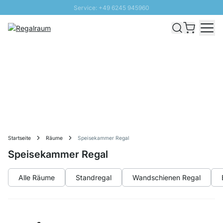
Service: +49 6245 945960
Direkt zum Inhalt
Schnelle Lieferung - Gratis Versand ab 100€
100 Tage Rückgabe
SUNNY SALE: Bis zu 20% Rabatt
Startseite
Räume
Speisekammer Regal
Speisekammer Regal
Alle Räume
Standregal
Wandschienen Regal