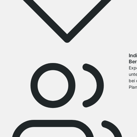
Ind
Ber
Exp
unt
bei 
Pla