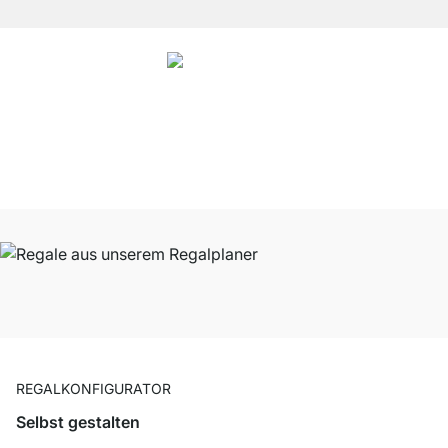
4.8
Unsere Produkte in der Kategorie Speisekammer Regal wurden von
37928
Kunden durchschnittlich mit
4.8
von
5
Sternen bewertet.
Zu den
Bewertungen
REGALKONFIGURATOR
Selbst gestalten