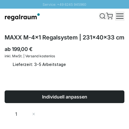
Service: +49 6245 945960
Direkt zum Inhalt
Schnelle Lieferung - Gratis Versand ab 100€
100 Tage Rückgabe
SUNNY SALE: Bis zu 20% Rabatt
MAXX M-4x1 Regalsystem | 231x40x33 cm
ab
199,00 €
inkl. MwSt. | Versand kostenlos
Lieferzeit: 3-5 Arbeitstage
Individuell anpassen
Menge
In den Warenkorb