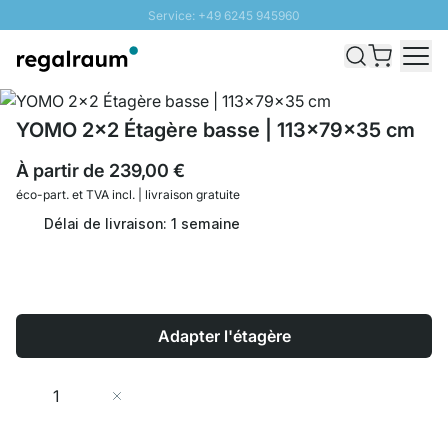
Service: +49 6245 945960
Aller au contenu
Livraison rapide - Livraison gratuite dès 100€
Retour 100 jours
PROMO SOLEIL: Jusqu'à 20% de remise
YOMO 2x2 Étagère basse | 113x79x35 cm
À partir de
239,00 €
éco-part. et
TVA incl. | livraison gratuite
Délai de livraison: 1 semaine
Adapter l'étagère
Quantité
Ajouter au panier