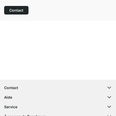
Contact
Service clientèle compétent
Livraison gratuite
Droit de retour de 100 jours
Contact
contact@regalraum.com
Aide
+49 6245 945960
(Lun - Ven 8h ‑ 17h)
Questions fréquentes
Service
Formulaire de contact
Notices de montage
Configurateur