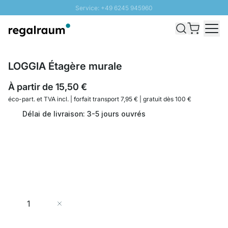
Service: +49 6245 945960
Aller au contenu
Livraison rapide - Livraison gratuite dès 100€
Retour 100 jours
PROMO SOLEIL: Jusqu'à 20% de remise
LOGGIA Étagère murale
À partir de
15,50 €
éco-part. et
TVA incl. | forfait transport 7,95 € | gratuit dès 100 €
Délai de livraison: 3-5 jours ouvrés
Quantité
Ajouter au panier