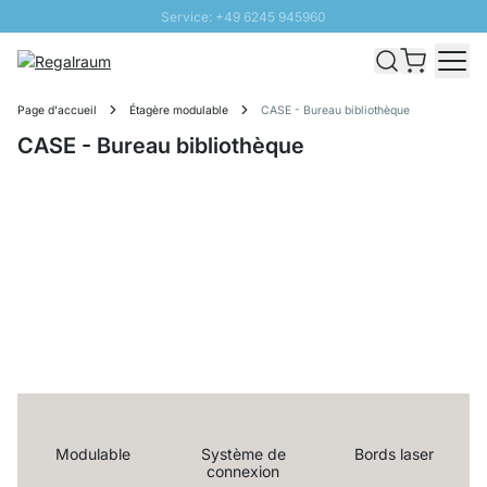
Service: +49 6245 945960
Aller au contenu
Livraison rapide - Livraison gratuite dès 100€
Retour 100 jours
Page d'accueil
Étagère modulable
CASE - Bureau bibliothèque
PROMO SOLEIL: Jusqu'à 20% de remise
CASE - Bureau bibliothèque
Modulable
Système de
Bords laser
connexion