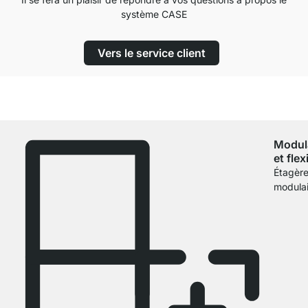
système CASE
Vers le service client
Modul
et flex
Étagèr
modulai