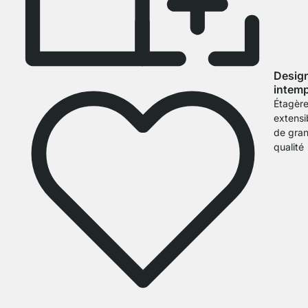
Desig
intemp
Étagèr
extensi
de gra
qualité