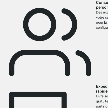
Consei
person
Des exp
votre s
pour la
configu
Expédi
rapide
Livrais
gratuit
partir d