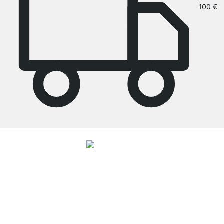
100 €
4.7
Nos produits de la catégorie CASE - Bureau bibliothèque ont été évalués
par
26486
clients avec une note moyenne de
4.7
étoiles sur
5
.
Vers les avis