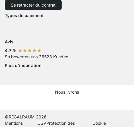
Se rétracter du contrat
Droit de rétractation
Accessibilité
Types de paiement
Zahlung mit Visa
Paiement avec Mastercard
Paiement par carte bancaire
Paiement avec Paypal
Paiement avec Klarna Sofort
Paiement par virement ba
Avis
4.7
/5
So bewerten uns 26523 Kunden
Plus d'inspiration
Nous livrons
Current country
Changer de pays de livraison
Changer de pays de livraison
Changer de pays de livraison
Changer de pays de livraison
Changer de pays de livraison
Changer de pays de livraiso
Changer de pays de liv
Changer de pays de 
Changer de pays
©REGALRAUM 2026
Mentions
CGV
Protection des
Cookie
légales
données
paramètres