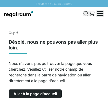
Service: +49 6245 945960
Aller au contenu
Livraison rapide - Livraison gratuite dès 100€
Retour 100 jours
PROMO SOLEIL: Jusqu'à 20% de remise
Oups!
Désolé, nous ne pouvons pas aller plus
loin.
Nous n'avons pas pu trouver la page que vous
cherchez. Veuillez utiliser notre champ de
recherche dans la barre de navigation ou aller
directement à la page d'accueil.
Aller à la page d'accueil